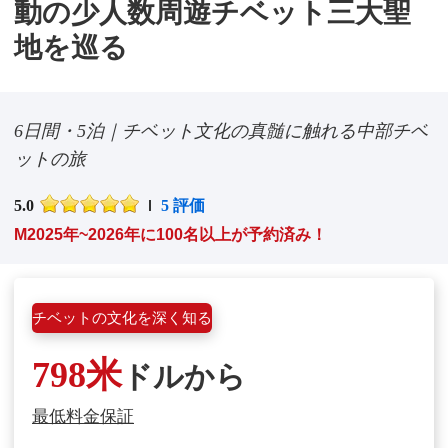
動の少人数周遊チベット三大聖
地を巡る
6日間・5泊｜チベット文化の真髄に触れる中部チベ
ットの旅
5.0
5 評価
M2025年~2026年に100名以上が予約済み！
チベットの文化を深く知る
798米
ドルから
最低料金保証