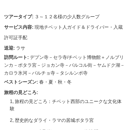
ツアータイプ:
３～１２名様の少人数グループ
サービス内容:
現地チベット人ガイド＆ドライバー・入蔵
許可証手配
送迎:
ラサ
訪問ルート:
デプン寺－セラ寺/チベット博物館＋ノルブリ
ンカ－ポタラ宮－ジョカン寺－バルコル街－ヤムドク湖－
カロラ氷河－パルチョ寺－タシルンポ寺
ベストシーズン:
春・夏・秋・冬
旅程の見どころ:
1, 旅程の見どころ：チベット西部のユニークな文化体
験
2, 歴史的なダライ・ラマの居城ポタラ宮