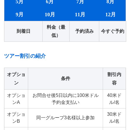
5月
6月
7月
8月
9月
10月
11月
12月
料金（最
到着日
予約済み
今すぐ予約
低）
ツアー割引の紹介
オプショ
割引内
条件
ン
容
オプショ
お問合せ後5日以内に100米ドル
40米ド
ンA
予約金支払い
ル/名
オプショ
30米ド
同一グループ3名様以上参加
ンB
ル/名