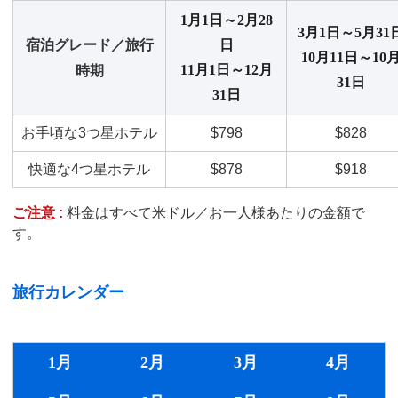
1月1日～2月28
3月1日～5月31
宿泊グレード／旅行
日
10月11日～10
11月1日～12月
時期
31日
31日
お手頃な3つ星ホテル
$798
$828
快適な4つ星ホテル
$878
$918
ご注意 :
料金はすべて米ドル／お一人様あたりの金額で
す。
旅行カレンダー
1月
2月
3月
4月