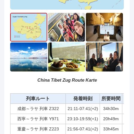
China Tibet Zug Route Karte
列車ルート
発着時刻
所要時間
距
成都～ラサ 列車 Z322
21:11-07:41(+2)
34h30m
3,07
西寧～ラサ 列車 Y971
23:10-19:59(+1)
20h49m
1,95
重慶～ラサ 列車 Z223
21:56-07:41(+2)
33h45m
3,03